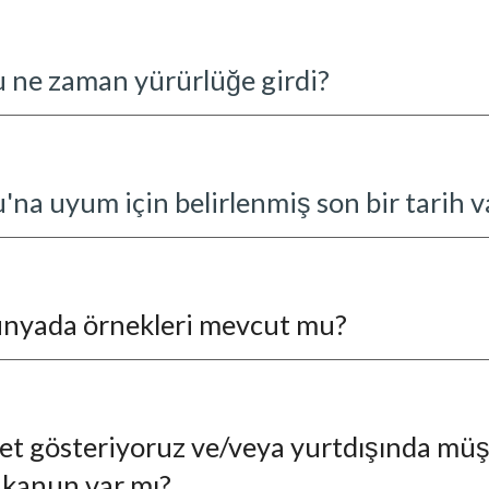
u ne zaman yürürlüğe girdi?
na uyum için belirlenmiş son bir tarih v
Dünyada örnekleri mevcut mu?
yet gösteriyoruz ve/veya yurtdışında müş
 kanun var mı?