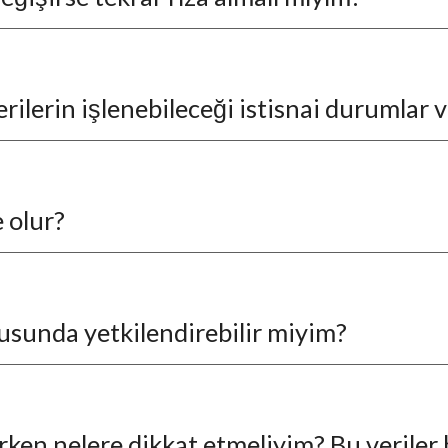
erilerin işlenebileceği istisnai durumlar v
e olur?
nusunda yetkilendirebilir miyim?
şlerken nelere dikkat etmeliyim? 
Bu veriler 