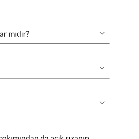
ar mıdır?
bakımından da açık rızanın 